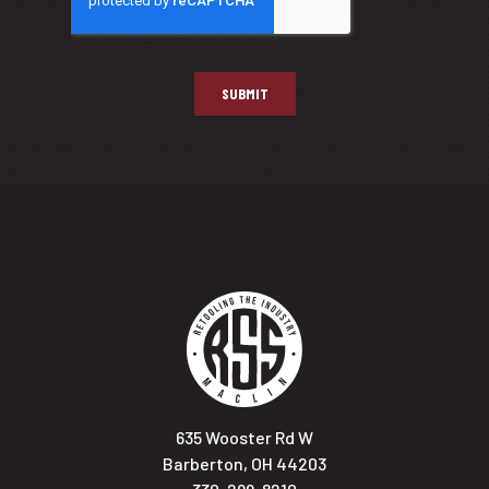
635 Wooster Rd W
Barberton, OH 44203