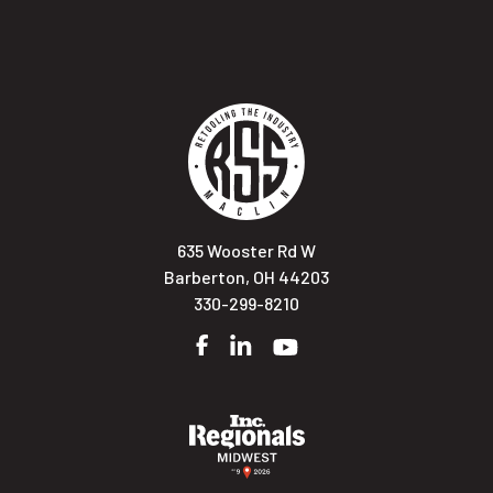
635 Wooster Rd W
Barberton, OH 44203
330-299-8210
Facebook
LinkedIn
YouTube